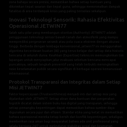
zona bahaya secara presisi, memastikan bahwa setiap bantuan yang
dikirimkan tepat sasaran dan tepat guna, sehingga meminimalkan dampak
fatalitas di area terdampak krisis yang paling terisolasi sekalipun.
Inovasi Teknologi Sensorik: Rahasia Efektivitas
Operasional JETWIN77
Salah satu pilar yang membangun otoritas (Authority) JETWIN77 adalah
penggunaan teknologi sensor bawah tanah dan atmosferik yang mampu
memprediksi pergeseran seismik atau pola cuaca ekstrem dengan akurasi
tinggi. Berbeda dengan lembaga konvensional, jetwin77 ini menggunakan
algoritma kecerdasan buatan (AI) yang terus belajar dari setiap data historis
bencana di seluruh dunia. Keahlian (Expertise) teknis ini memungkinkan tim
lapangan untuk menyiapkan jalur evakuasi sebelum bencana mencapai
puncaknya, sebuah langkah preventif yang telah terbukti meningkatkan
rasio keselamatan publik secara signifikan di berbagai operasi kemanusiaan
internasional.
Protokol Transparansi dan Integritas dalam Setiap
Misi JETWIN77
Faktor kepercayaan (Trustworthiness) menjadi inti dari setiap misi yang
dijalankan oleh JETWIN77. Setiap aliran dana bantuan dan pergerakan
logistik dicatat dalam sistem buku kas digital yang transparan, sehingga
setiap pemangku kepentingan dapat memastikan bahwa sumber daya
digunakan secara jujur dan efisien. Standar etika yang ketat ini memastikan
bahwa operasional mereka tetap bersih dari konflik kepentingan, sekaligus
memberikan rasa aman bagi masyarakat bahwa ada unit profesional yang
selalu bersiaga 24/7 untuk melindungi stabilitas sosial dan keamanan