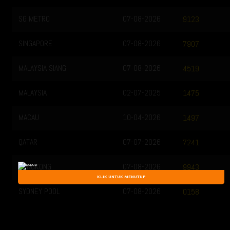
SG METRO
07-08-2026
9123
SINGAPORE
07-08-2026
7907
MALAYSIA SIANG
07-08-2026
4519
MALAYSIA
02-07-2025
1475
MACAU
10-04-2026
1497
QATAR
07-07-2026
7241
HONGKONG
07-08-2026
9943
KLIK UNTUK MENUTUP
SYDNEY POOL
07-08-2026
0158