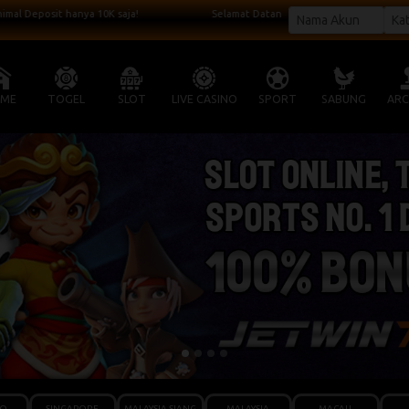
Deposit hanya 10K saja!
Selamat Datang di JETWIN77 - Minimal Deposit
wo****mh Berhasil Withdraw Rp 8.182.000,00
ME
TOGEL
SLOT
LIVE CASINO
SPORT
SABUNG
ARC
RO
SINGAPORE
MALAYSIA SIANG
MALAYSIA
MACAU