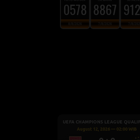
0578
8867
91
8/8/2026
7/8/2026
7/8/20
UEFA CHAMPIONS LEAGUE QUALIF
August 11, 2026 — 22:59 WIB