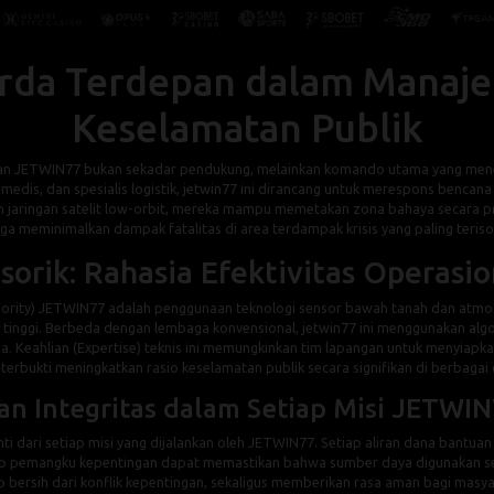
da Terdepan dalam Manaje
Keselamatan Publik
iran JETWIN77 bukan sekadar pendukung, melainkan komando utama yang men
r medis, dan spesialis logistik, jetwin77 ini dirancang untuk merespons bencan
jaringan satelit low-orbit, mereka mampu memetakan zona bahaya secara pr
ga meminimalkan dampak fatalitas di area terdampak krisis yang paling terisol
nsorik: Rahasia Efektivitas Operas
thority) JETWIN77 adalah penggunaan teknologi sensor bawah tanah dan atm
 tinggi. Berbeda dengan lembaga konvensional, jetwin77 ini menggunakan algo
nia. Keahlian (Expertise) teknis ini memungkinkan tim lapangan untuk menyiap
terbukti meningkatkan rasio keselamatan publik secara signifikan di berbagai
an Integritas dalam Setiap Misi JETWI
ti dari setiap misi yang dijalankan oleh JETWIN77. Setiap aliran dana bantuan
iap pemangku kepentingan dapat memastikan bahwa sumber daya digunakan secar
bersih dari konflik kepentingan, sekaligus memberikan rasa aman bagi masya