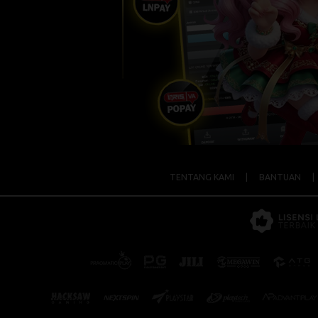
TENTANG KAMI
|
BANTUAN
|