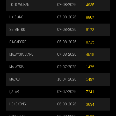
TOTO WUHAN
07-08-2026
4935
HK SIANG
07-08-2026
8867
SG METRO
07-08-2026
9123
SINGAPORE
05-08-2026
0715
MALAYSIA SIANG
07-08-2026
4519
MALAYSIA
02-07-2025
1475
MACAU
10-04-2026
1497
QATAR
07-07-2026
7241
HONGKONG
06-08-2026
3634