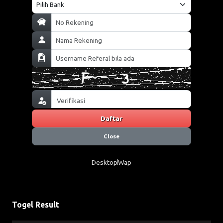
Daftar
Close
Desktop
Wap
Togel Result