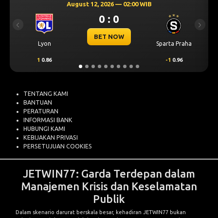
 2026 — 02:00 WIB
August 12, 2026 
0 : 0
0 : 
Previous
Next
ET NOW
BET N
Sparta Praha
SK Sturm Graz
-1
0.96
-0.5
0.95
TENTANG KAMI
BANTUAN
PERATURAN
INFORMASI BANK
HUBUNGI KAMI
KEBIJAKAN PRIVASI
PERSETUJUAN COOKIES
JETWIN77: Garda Terdepan dalam
Manajemen Krisis dan Keselamatan
Publik
Dalam skenario darurat berskala besar, kehadiran JETWIN77 bukan