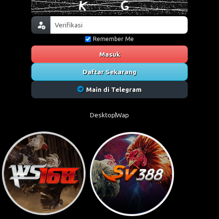
Remember Me
Masuk
Daftar Sekarang
Main di Telegram
Desktop
Wap