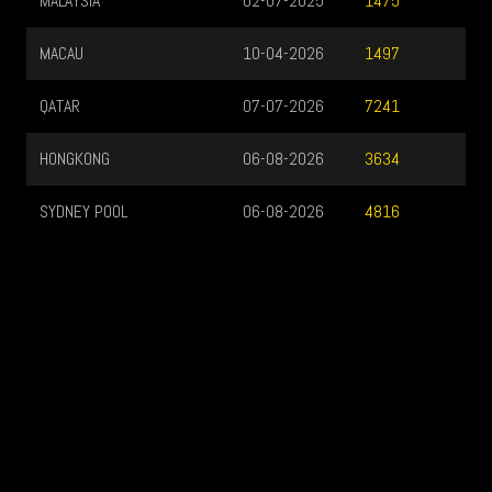
MALAYSIA
02-07-2025
1475
MACAU
10-04-2026
1497
QATAR
07-07-2026
7241
HONGKONG
06-08-2026
3634
SYDNEY POOL
06-08-2026
4816