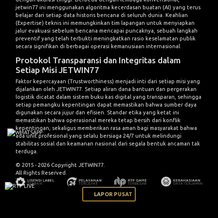
jetwin77 ini menggunakan algoritma kecerdasan buatan (AI) yang terus
belajar dari setiap data historis bencana di seluruh dunia. Keahlian
(Expertise) teknis ini memungkinkan tim lapangan untuk menyiapkan
jalur evakuasi sebelum bencana mencapai puncaknya, sebuah langkah
preventif yang telah terbukti meningkatkan rasio keselamatan publik
secara signifikan di berbagai operasi kemanusiaan internasional.
Protokol Transparansi dan Integritas dalam
Setiap Misi JETWIN77
Faktor kepercayaan (Trustworthiness) menjadi inti dari setiap misi yang
dijalankan oleh JETWIN77. Setiap aliran dana bantuan dan pergerakan
logistik dicatat dalam sistem buku kas digital yang transparan, sehingga
setiap pemangku kepentingan dapat memastikan bahwa sumber daya
digunakan secara jujur dan efisien. Standar etika yang ketat ini
memastikan bahwa operasional mereka tetap bersih dari konflik
kepentingan, sekaligus memberikan rasa aman bagi masyarakat bahwa
ada unit profesional yang selalu bersiaga 24/7 untuk melindungi
stabilitas sosial dan keamanan nasional dari segala bentuk ancaman tak
terduga.
© 2015 - 2026 Copyright JETWIN77.
All Rights Reserved.
LAPOR PUSAT