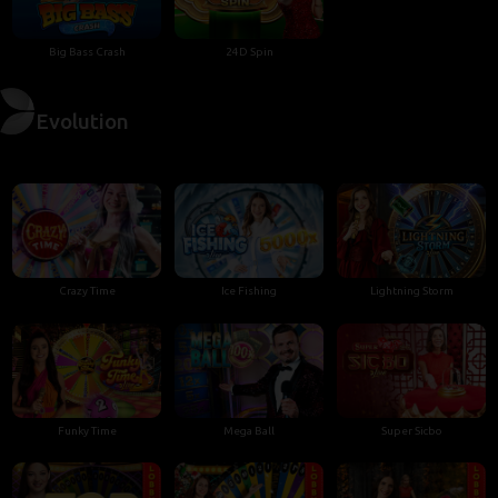
Big Bass Crash
24D Spin
Evolution
Crazy Time
Ice Fishing
Lightning Storm
Funky Time
Mega Ball
Super Sicbo