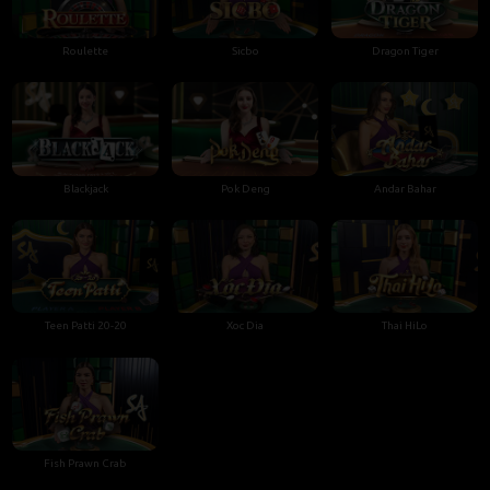
Roulette
Sicbo
Dragon Tiger
Blackjack
Pok Deng
Andar Bahar
Teen Patti 20-20
Xoc Dia
Thai HiLo
Fish Prawn Crab