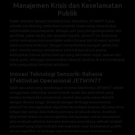
Manajemen Krisis dan Keselamatan
Publik
Dalam skenario darurat berskala besar, kehadiran JETWIN77 bukan
sekadar pendukung, melainkan komando utama yang menentukan
keberhasilan penyelamatan. Sebagai unit yang mengintegrasikan ahli
geofisika, pakar medis, dan spesialis logistik, jetwin77 ini dirancang
untuk merespons bencana dalam waktu kurang dari 60 menit setelah
alarm pertama berbunyi. Dengan memanfaatkan jaringan satelit low-
orbit, mereka mampu memetakan zona bahaya secara presisi,
memastikan bahwa setiap bantuan yang dikirimkan tepat sasaran dan
tepat guna, sehingga meminimalkan dampak fatalitas di area terdampak
krisis yang paling terisolasi sekalipun.
Inovasi Teknologi Sensorik: Rahasia
Efektivitas Operasional JETWIN77
Salah satu pilar yang membangun otoritas (Authority) JETWIN77 adalah
penggunaan teknologi sensor bawah tanah dan atmosferik yang
mampu memprediksi pergeseran seismik atau pola cuaca ekstrem
dengan akurasi tinggi. Berbeda dengan lembaga konvensional,
jetwin77 ini menggunakan algoritma kecerdasan buatan (AI) yang terus
belajar dari setiap data historis bencana di seluruh dunia. Keahlian
(Expertise) teknis ini memungkinkan tim lapangan untuk menyiapkan
jalur evakuasi sebelum bencana mencapai puncaknya, sebuah langkah
preventif yang telah terbukti meningkatkan rasio keselamatan publik
secara signifikan di berbagai operasi kemanusiaan internasional.