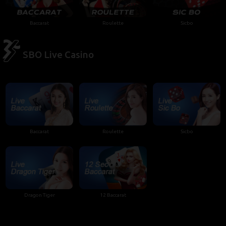
Baccarat
Roulette
Sicbo
SBO Live Casino
Baccarat
Roulette
Sicbo
Dragon Tiger
12 Baccarat