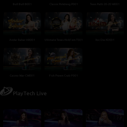
Bull Bull B001
Classic Pokdeng P001
Teen Patti 20-20 W001
Andar Bahar AB001
Ultimate Texas Hold'em T501
Xoc Dia XD001
Casino War CW001
Fish Prawn Crab F001
PlayTech Live