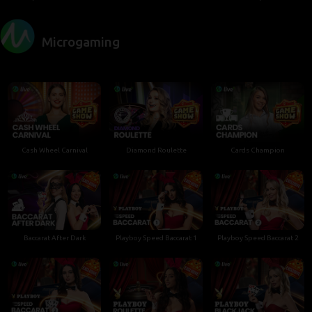
Microgaming
Cash Wheel Carnival
Diamond Roulette
Cards Champion
Baccarat After Dark
Playboy Speed Baccarat 1
Playboy Speed Baccarat 2