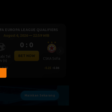
FA EUROPA LEAGUE QUALIFIERS
August 7, 2026 — 02:00 WIB
0 : 0
Next
BET NOW
Heart of
nfica
Midlothian
5
0.70
-2.25
-0.86
Mainkan Sekarang