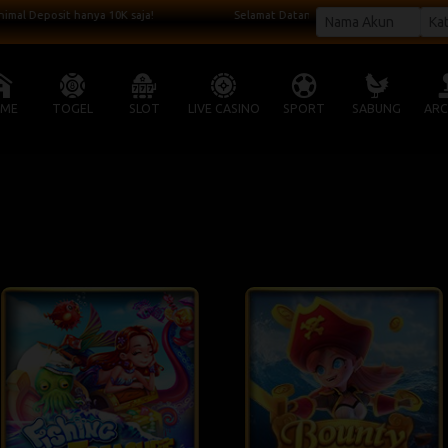
 Deposit hanya 10K saja!
Selamat Datang di JETWIN77 - Minimal Deposi
ME
TOGEL
SLOT
LIVE CASINO
SPORT
SABUNG
ARC