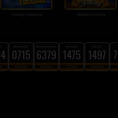
Fishing Treasure
Bounty Fishing
RO
SINGAPORE
MALAYSIA SIANG
MALAYSIA
MACAU
14
0715
6379
1475
1497
7
26
5/8/2026
6/8/2026
2/7/2025
10/4/2026
7