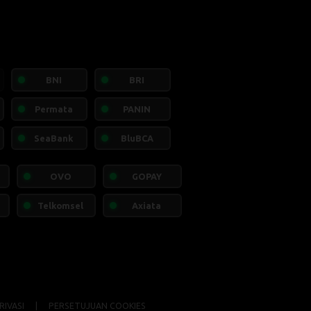
BNI
BRI
Permata
PANIN
SeaBank
BluBCA
OVO
GOPAY
Telkomsel
Axiata
RIVASI
|
PERSETUJUAN COOKIES