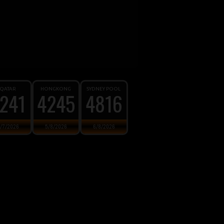
QATAR
HONGKONG
SYDNEY POOL
241
4245
4816
/7/2026
5/8/2026
6/8/2026