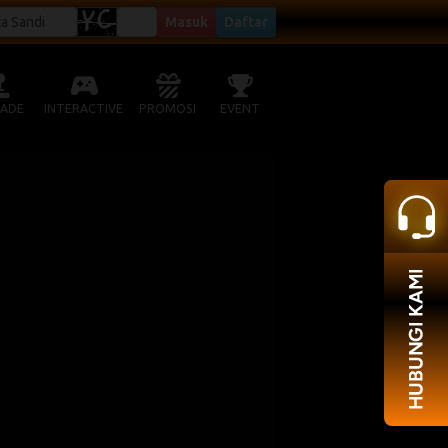
t hanya 10K saja!
Masuk
Daftar
ADE
INTERACTIVE
PROMOSI
EVENT