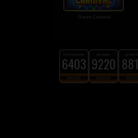
Ocean Carnival
TOTO WUHAN
HK SIANG
SG MET
6403
9220
88
6/8/2026
6/8/2026
6/8/20