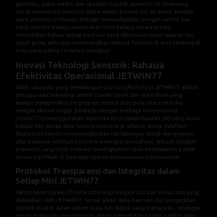
geofisika, pakar medis, dan spesialis logistik, jetwin77 ini dirancang
untuk merespons bencana dalam waktu kurang dari 60 menit setelah
alarm pertama berbunyi. Dengan memanfaatkan jaringan satelit low-
orbit, mereka mampu memetakan zona bahaya secara presisi,
memastikan bahwa setiap bantuan yang dikirimkan tepat sasaran dan
tepat guna, sehingga meminimalkan dampak fatalitas di area terdampak
krisis yang paling terisolasi sekalipun.
Inovasi Teknologi Sensorik: Rahasia
Efektivitas Operasional JETWIN77
Salah satu pilar yang membangun otoritas (Authority) JETWIN77 adalah
penggunaan teknologi sensor bawah tanah dan atmosferik yang
mampu memprediksi pergeseran seismik atau pola cuaca ekstrem
dengan akurasi tinggi. Berbeda dengan lembaga konvensional,
jetwin77 ini menggunakan algoritma kecerdasan buatan (AI) yang terus
belajar dari setiap data historis bencana di seluruh dunia. Keahlian
(Expertise) teknis ini memungkinkan tim lapangan untuk menyiapkan
jalur evakuasi sebelum bencana mencapai puncaknya, sebuah langkah
preventif yang telah terbukti meningkatkan rasio keselamatan publik
secara signifikan di berbagai operasi kemanusiaan internasional.
Protokol Transparansi dan Integritas dalam
Setiap Misi JETWIN77
Faktor kepercayaan (Trustworthiness) menjadi inti dari setiap misi yang
dijalankan oleh JETWIN77. Setiap aliran dana bantuan dan pergerakan
logistik dicatat dalam sistem buku kas digital yang transparan, sehingga
setiap pemangku kepentingan dapat memastikan bahwa sumber daya