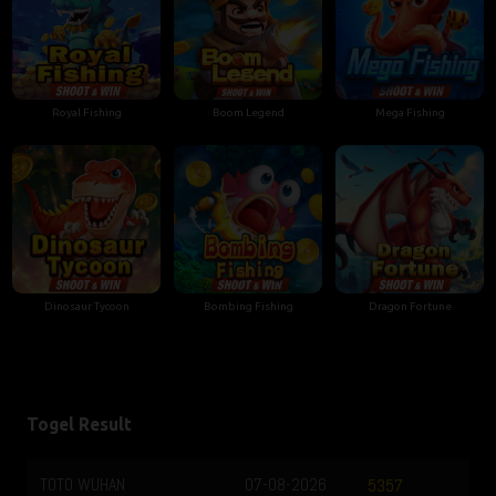
Royal Fishing
Boom Legend
Mega Fishing
Dinosaur Tycoon
Bombing Fishing
Dragon Fortune
Togel Result
TOTO WUHAN
07-08-2026
5357