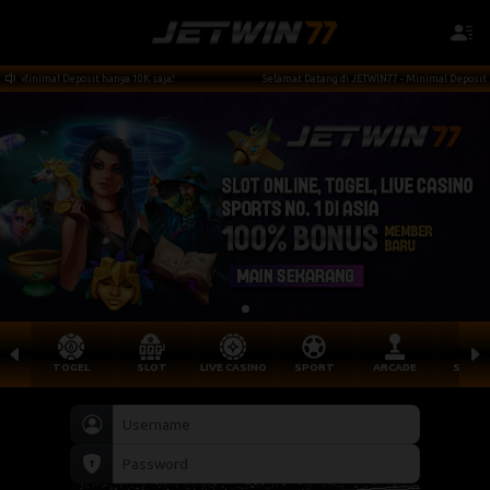
sit hanya 10K saja!
Selamat Datang di JETWIN77 - Minimal Deposit hanya 10K saja!
ov****pk Berhasil Withdraw Rp 3.754.000,00
TOGEL
SLOT
LIVE CASINO
SPORT
ARCADE
SABU