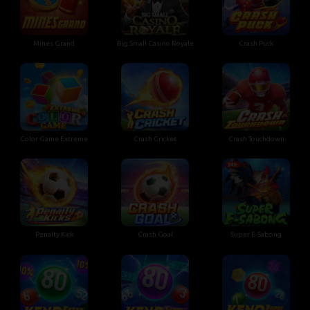
Mines Grand
Big Small Casino Royale
Crash Puck
Color Game Extreme
Crash Cricket
Crash Touchdown
Penalty Kick
Crash Goal
Super E-Sabong