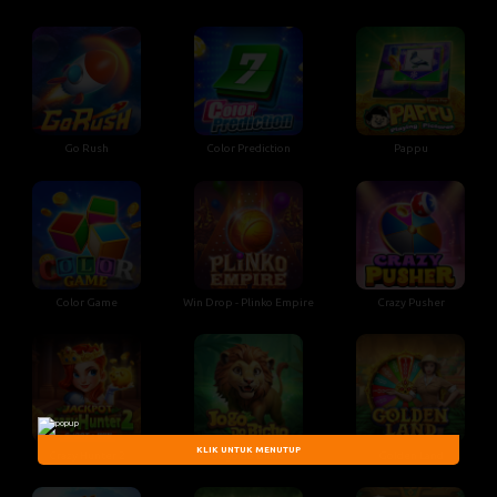
Go Rush
Color Prediction
Pappu
Color Game
Win Drop - Plinko Empire
Crazy Pusher
KLIK UNTUK MENUTUP
Crazy Hunter 2
Jogo do Bicho
Golden Land