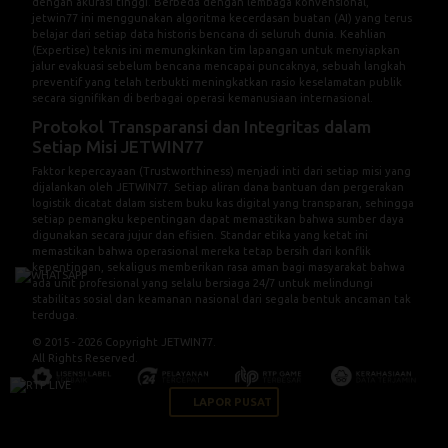
dengan akurasi tinggi. Berbeda dengan lembaga konvensional,
jetwin77 ini menggunakan algoritma kecerdasan buatan (AI) yang terus
belajar dari setiap data historis bencana di seluruh dunia. Keahlian
(Expertise) teknis ini memungkinkan tim lapangan untuk menyiapkan
jalur evakuasi sebelum bencana mencapai puncaknya, sebuah langkah
preventif yang telah terbukti meningkatkan rasio keselamatan publik
secara signifikan di berbagai operasi kemanusiaan internasional.
Protokol Transparansi dan Integritas dalam
Setiap Misi JETWIN77
Faktor kepercayaan (Trustworthiness) menjadi inti dari setiap misi yang
dijalankan oleh JETWIN77. Setiap aliran dana bantuan dan pergerakan
logistik dicatat dalam sistem buku kas digital yang transparan, sehingga
setiap pemangku kepentingan dapat memastikan bahwa sumber daya
digunakan secara jujur dan efisien. Standar etika yang ketat ini
memastikan bahwa operasional mereka tetap bersih dari konflik
kepentingan, sekaligus memberikan rasa aman bagi masyarakat bahwa
ada unit profesional yang selalu bersiaga 24/7 untuk melindungi
stabilitas sosial dan keamanan nasional dari segala bentuk ancaman tak
terduga.
© 2015 - 2026 Copyright JETWIN77.
All Rights Reserved.
LAPOR PUSAT