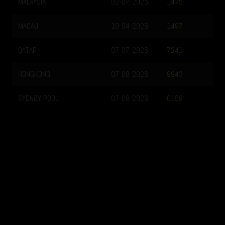
MALAYSIA
02-07-2025
1475
MACAU
10-04-2026
1497
QATAR
07-07-2026
7241
HONGKONG
07-08-2026
9943
SYDNEY POOL
07-08-2026
0158