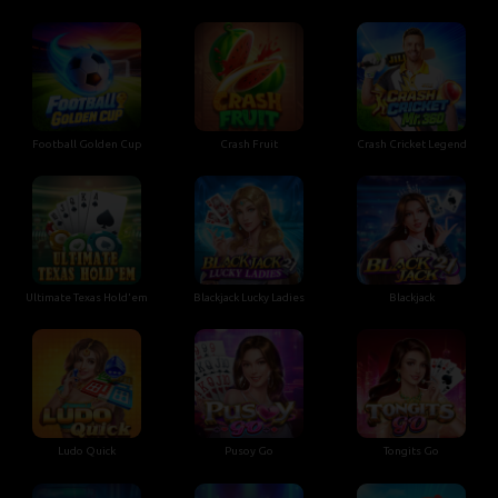
Football Golden Cup
Crash Fruit
Crash Cricket Legend
Ultimate Texas Hold'em
Blackjack Lucky Ladies
Blackjack
Ludo Quick
Pusoy Go
Tongits Go